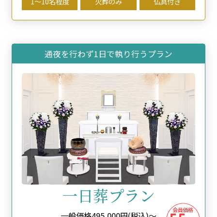
1〜10名程度
火葬のみ
仏具付き
通夜を⾏わず1⽇で執り⾏うプラン
⼀⽇葬プラン
一般価格
495,000
円(税込)～