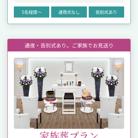
5名程度〜
通夜式なし
告別式あり
通夜・告別式あり。ご家族でお⾒送り
家族葬プラン