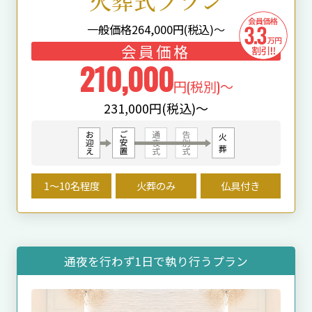
火葬式プラン
一般価格
264,000
円(税込)～
会員価格
210,000
円(税別)～
231,000円(税込)～
1〜10名程度
火葬のみ
仏具付き
通夜を⾏わず1⽇で執り⾏うプラン