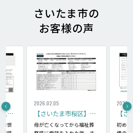
さいたま市の
お客様の声
2026.02.05
2026.0
【さいたま市浦和区】安かろう悪かろうではなくとても高いクオリティー
【さいたま市桜区】祭壇のお花がすばらしく
変お世
母が亡くなってから福祉葬
初めて
かげ様
祭様に電話を入れた所、す
儀の事