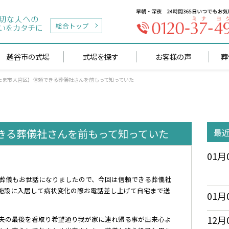
総合トップ
越谷市の式場
式場を探す
お客様の声
葬
たま市大宮区】信頼できる葬儀社さんを前もって知っていた
きる葬儀社さんを前もって知っていた
最
01月
葬儀もお世話になりましたので、今回は信頼できる葬儀社
施設に入居して病状変化の際お電話差し上げて自宅まで送
01月
12月
夫の最後を看取り希望通り我が家に連れ帰る事が出来心よ