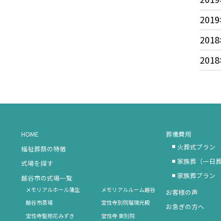
2019
2018
2018
HOME
葬儀費用
火葬式プラン
福祉葬祭の特徴
家族葬（一日
式場を探す
家族葬プラン
越谷市の式場一覧
メモリアルホール蒲生
メモリアルルーム越谷
お客様の声
越谷市斎場
宝性寺別院瑠璃光殿
お急ぎの方へ
宝性寺聖苑花みずき
宝性寺 東別院