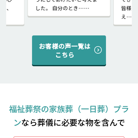
した、
した。 自分のとき……
皆様の
え……
お客様の声一覧は
こちら
福祉葬祭の家族葬（一日葬）プラ
ン
なら葬儀に必要な物を含んで