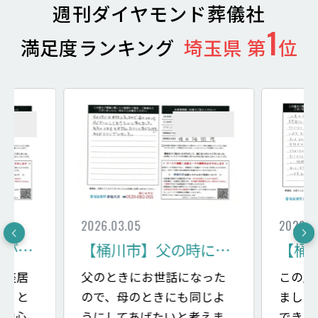
週刊ダイヤモンド葬儀社
1
満足度ランキング
埼玉県 第
位
2026.03.05
2026.0
【北本市】担当者がとても感じが良く安心
【桶川市】父の時にお世話になったので、母も同じように
御座居
父のときにお世話になった
この度
が、と
ので、母のときにも同じよ
ました
、安心
うにしてあげたいと考えま
できま