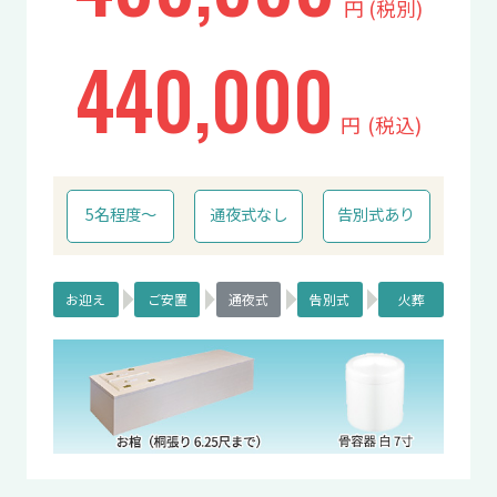
円
(税別)
440,000
円
(税込)
5名程度〜
通夜式なし
告別式あり
お迎え
ご安置
通夜式
告別式
火葬