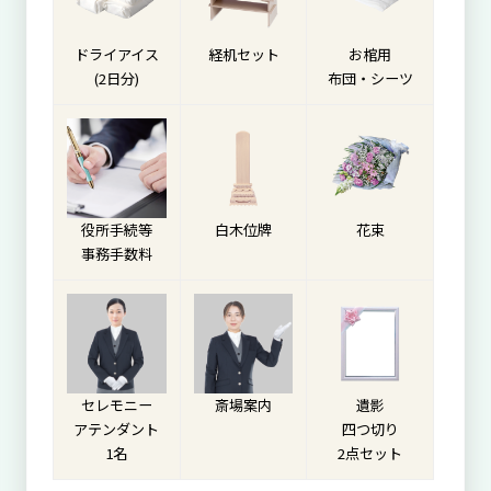
ドライアイス
経机セット
お棺用
(2日分)
布団・シーツ
役所手続等
白木位牌
花束
事務手数料
セレモニー
斎場案内
遺影
アテンダント
四つ切り
1名
2点セット