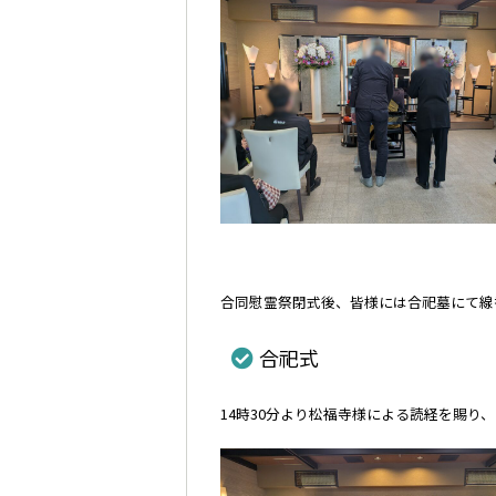
合同慰霊祭閉式後、皆様には合祀墓にて線
合祀式
14時30分より松福寺様による読経を賜り