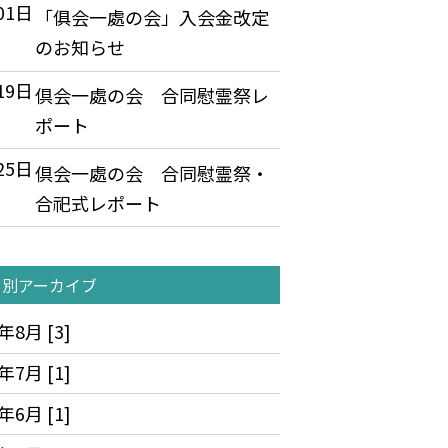
01日
「俱会一處の会」入会金改定
のお知らせ
19日
倶会一處の会 合同慰霊祭レ
ポート
25日
倶会一處の会 合同慰霊祭・
合祀式レポート
月別アーカイブ
年8月 [3]
年7月 [1]
年6月 [1]