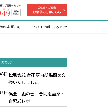
儀の基礎知識
イベント情報・お知らせ
近の投稿
08日
松風会館 合祀墓内胡蝶蘭を交
換いたしました
05日
倶会一處の会 合同慰霊祭・
合祀式レポート