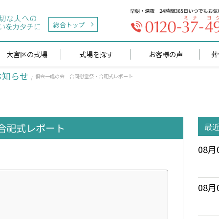
総合トップ
大宮区の式場
式場を探す
お客様の声
葬
お知らせ
倶会一處の会 合同慰霊祭・合祀式レポート
合祀式レポート
最
08月
08月