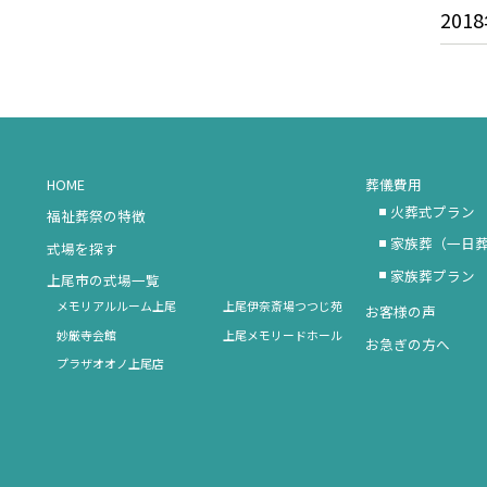
2018
HOME
葬儀費用
火葬式プラン
福祉葬祭の特徴
家族葬（一日
式場を探す
家族葬プラン
上尾市の式場一覧
メモリアルルーム上尾
上尾伊奈斎場つつじ苑
お客様の声
妙厳寺会館
上尾メモリードホール
お急ぎの方へ
プラザオオノ上尾店