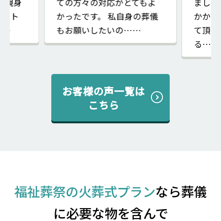
 親身
ての方々の対応がとてもよ
ました
ポート
かったです。 私自身の葬儀
かかわ
……
もお願いしたいの……
て頂き
る……
お客様の声一覧は
こちら
福祉葬祭の火葬式プラン
なら葬儀
に必要な物を含んで