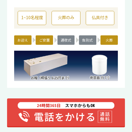
1~10名程度
火葬のみ
仏具付き
お迎え
ご安置
通夜式
告別式
火葬