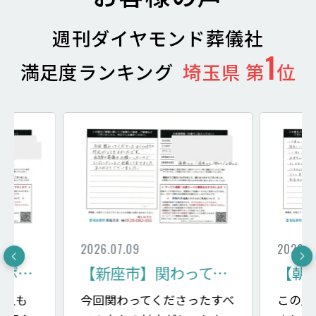
週刊ダイヤモンド葬儀社
1
満足度ランキング
埼玉県 第
位
2026.07.09
2026.0
【志木市】色々サポートしてくださり心強い
【新座市】関わってくださったすべての方々の対応がとてもよかった：家族葬10名 メモリアルルーム新座
主人も
今回関わってくださったすべ
この度