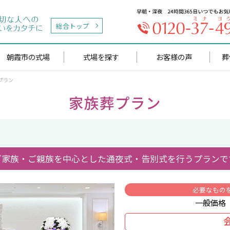
総合トップ
朝霞市の式場
式場を探す
お客様の声
葬
プラン
家族葬プラン
ご家族・ご親族を中⼼とした通夜式・告別式を⾏うプランで
必要なもの
一般価格 5