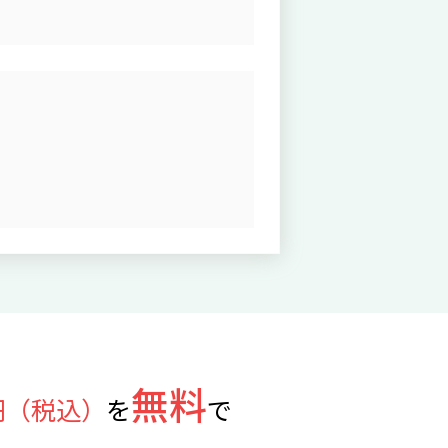
無料
円（税込）
を
で