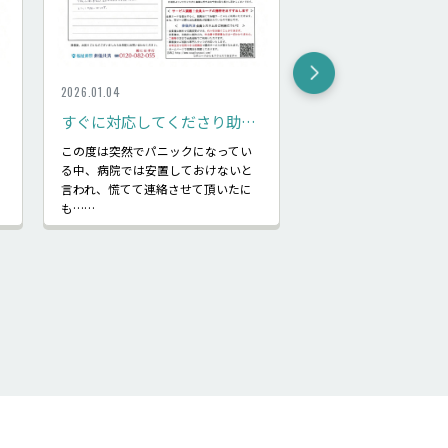
2026.01.04
2026.01.04
すぐに対応してくださり助かった
満足のいく葬儀が
この度は突然でパニックになってい
予想していなかった喪
る中、病院では安置しておけないと
なり、なんの知識もな
言われ、慌てて連絡させて頂いたに
り添って葬儀をして頂
も……
……