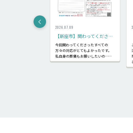
2026.07.09
く葬儀ができた
【新座市】関わってくださったすべての方々の対応がとてもよかった：家族葬10名 メモリアルルーム新座
なかった喪主をする事に
今回関わってくださったすべての
の知識もなかった私に寄
方々の対応がとてもよかったです。
儀をして頂きました。
私自身の葬儀もお願いしたいの……