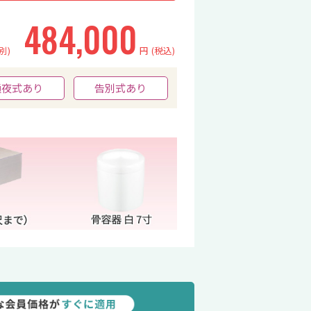
484,000
別)
円
(税込)
通夜式あり
告別式あり