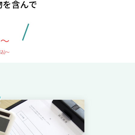
物を含んで
別
円〜
税込)〜