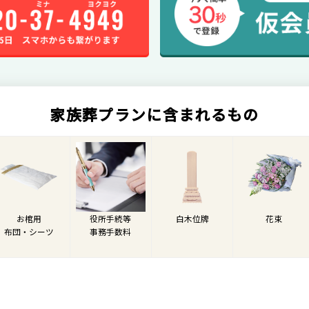
家族葬プランに含まれるもの
お棺用
役所手続等
白木位牌
花束
布団・シーツ
事務手数料