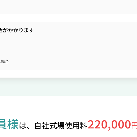
金がかかります
る場合
員様
220,000
は、自社式場使用料