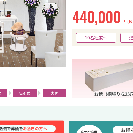
440,000
円
(税
10名程度〜
式
告別式
火葬