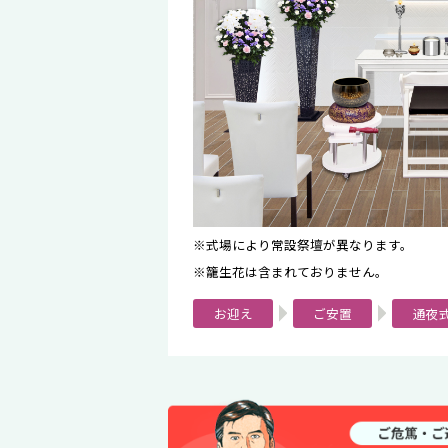
式場により常設祭壇が異なります。
籠生花は含まれておりません。
お迎え
ご安置
通夜