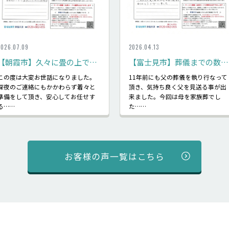
2026.07.09
2026.04.13
【朝霞市】久々に畳の上で安らかに眠れているように感じた：家族葬10名 メモリアルルーム朝霞
【富士見市】葬儀までの数日、毎日母に会いに行くことができた
この度は大変お世話になりました。
11年前にも父の葬儀を執り行なって
深夜のご連絡にもかかわらず着々と
頂き、気持ち良く父を見送る事が出
準備をして頂き、安心してお任せす
来ました。今回は母を家族葬でし
る……
た……
お客様の声一覧はこちら