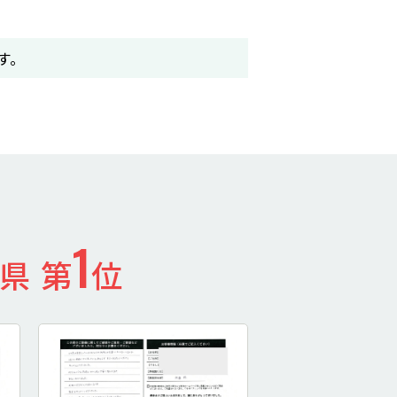
す。
1
県 第
位