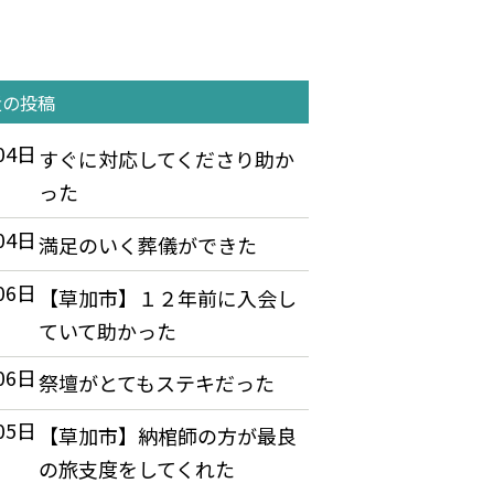
近の投稿
04日
すぐに対応してくださり助か
った
04日
満足のいく葬儀ができた
06日
【草加市】１２年前に入会し
ていて助かった
06日
祭壇がとてもステキだった
05日
【草加市】納棺師の方が最良
の旅支度をしてくれた