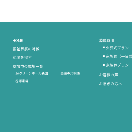
HOME
葬儀費用
火葬式プラン
福祉葬祭の特徴
家族葬（一日
式場を探す
家族葬プラン
草加市の式場一覧
JAグリーンホール新田
西往寺光明殿
お客様の声
谷塚斎場
お急ぎの方へ