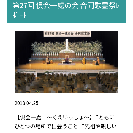
第27回 倶会一處の会 合同慰霊祭ﾚ
ﾎﾟｰﾄ
2018.04.25
【倶会一處 ～くえいっしょ～】 “ともに
ひとつの場所で出会うこと” “先祖や親しい