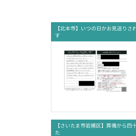
【北本市】いつの日かお見送りさ
す
【さいたま市岩槻区】葬儀から四
た