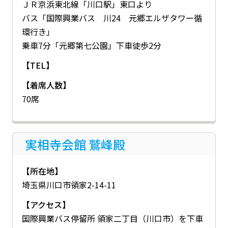
ＪＲ京浜東北線「川口駅」東口より
バス「国際興業バス 川24 元郷エルザタワー循
環行き」
乗車7分「元郷第七公園」下車徒歩2分
【TEL】
【着席人数】
70席
実相寺会館 鷲峰殿
【所在地】
埼玉県川口市領家2-14-11
【アクセス】
国際興業バス停留所 領家二丁目（川口市）を下車