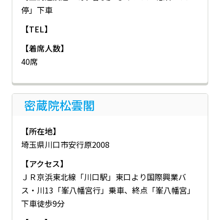
停」下車
【TEL】
【着席人数】
40席
密蔵院松雲閣
【所在地】
埼玉県川口市安行原2008
【アクセス】
ＪＲ京浜東北線「川口駅」東口より国際興業バ
ス・川13「峯八幡宮行」乗車、終点「峯八幡宮」
下車徒歩9分