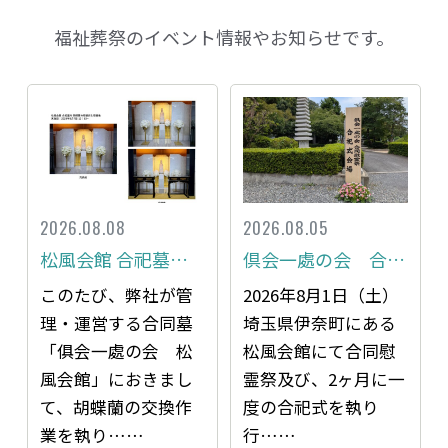
福祉葬祭のイベント情報やお知らせです。
2026.08.08
2026.08.05
松風会館 合祀墓内胡蝶蘭を交換いたしました
倶会一處の会 合同慰霊祭・合祀式レポート
このたび、弊社が管
2026年8月1日（土）
理・運営する合同墓
埼玉県伊奈町にある
「俱会一處の会 松
松風会館にて合同慰
風会館」におきまし
霊祭及び、2ヶ月に一
て、胡蝶蘭の交換作
度の合祀式を執り
業を執り……
行……