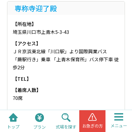
専称寺迎了殿
【所在地】
埼玉県川口市上青木5-3-43
【アクセス】
ＪＲ京浜東北線「川口駅」より国際興業バス
「蕨駅行き」乗車 「上青木保育所」バス停下車 徒
歩2分
【TEL】
【着席人数】
70席
隨泉寺会館
メニュー
お急ぎの方
トップ
式場を探す
プラン