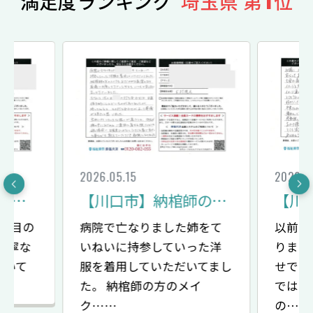
満足度ランキング
埼玉県 第
位
2026.05.15
2026.0
【川口市】4度目の利用でした
【川口市】納棺師のメイクでおだやかな表情に
度目の
病院で亡なりました姉をて
以前に
丁寧な
いねいに持参していった洋
りまし
聞いて
服を着用していただいてまし
せでき
…
た。 納棺師の方のメイ
ではあ
ク……
の……