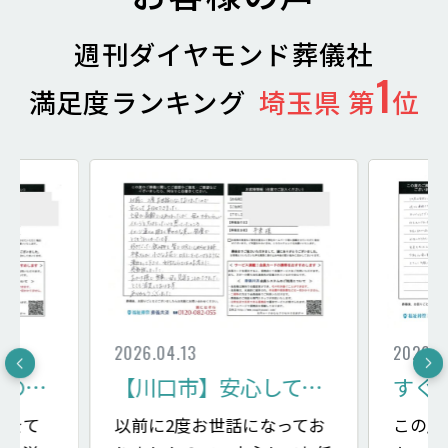
週刊ダイヤモンド葬儀社
1
満足度ランキング
埼玉県 第
位
2026.04.13
2026.0
【川口市】納棺師のメイクでおだやかな表情に
【川口市】安心してお任せできた
姉をて
以前に2度お世話になってお
この度