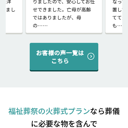
った洋
りましたので、安心してお任
なって
いてまし
せできました。亡母が高齢
置して
イ
ではありましたが、母
てて連
の……
も……
お客様の声一覧は
こちら
福祉葬祭の火葬式プラン
なら葬儀
に必要な物を含んで