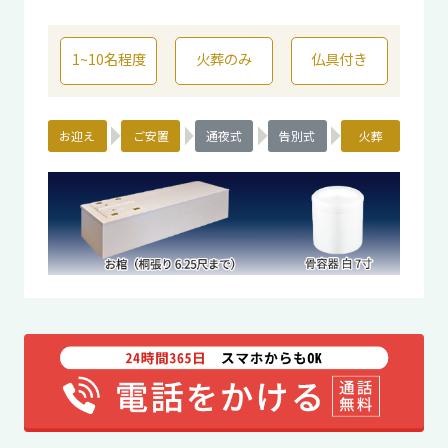
1~10名程度
火葬のみ
仏具付き
お迎え
ご安置
通夜式
告別式
火葬