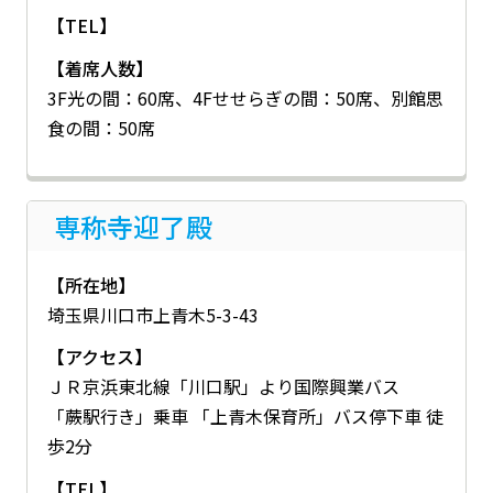
【TEL】
【着席人数】
3F光の間：60席、4Fせせらぎの間：50席、別館思
食の間：50席
専称寺迎了殿
【所在地】
埼玉県川口市上青木5-3-43
【アクセス】
ＪＲ京浜東北線「川口駅」より国際興業バス
「蕨駅行き」乗車 「上青木保育所」バス停下車 徒
歩2分
【TEL】