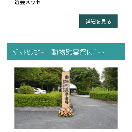
選会メッセー……
詳細を見る
ﾍﾟｯﾄｾﾚﾓﾆｰ 動物慰霊祭ﾚﾎﾟｰﾄ