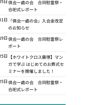
05日
倶会一處の会 合同慰霊祭・
合祀式レポート
01日
「俱会一處の会」入会金改定
のお知らせ
19日
倶会一處の会 合同慰霊祭レ
ポート
25日
【ホワイトクロス藤塚】マン
ガで学ぶ はじめてのお葬式セ
ミナーを開催しました！
25日
倶会一處の会 合同慰霊祭・
合祀式レポート