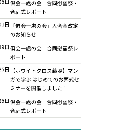
05日
倶会一處の会 合同慰霊祭・
合祀式レポート
01日
「俱会一處の会」入会金改定
のお知らせ
19日
倶会一處の会 合同慰霊祭レ
ポート
25日
【ホワイトクロス藤塚】マン
ガで学ぶ はじめてのお葬式セ
ミナーを開催しました！
25日
倶会一處の会 合同慰霊祭・
合祀式レポート