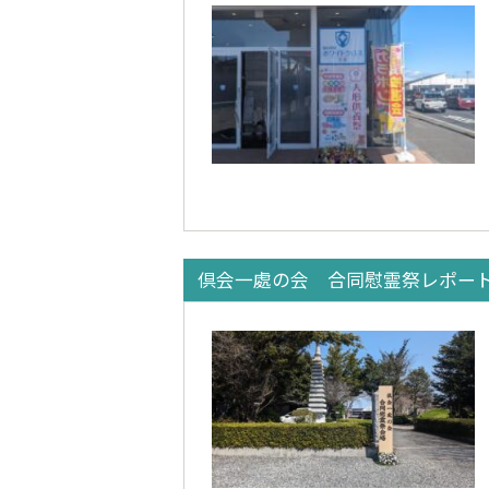
倶会一處の会 合同慰霊祭レポー